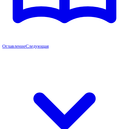
Оглавление
Следующая