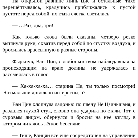
На открытой равнине Линь Цие и остальные, тихо
перешёптываясь, крадучись приближались к пустой
пустоте перед собой, их глаза слегка светились.
— …Раз, два, три!
Как только слова были сказаны, четверо резко
вытянули руки, схватив перед собой по сгустку воздуха, и
бросились врассыпную в разные стороны.
Фыркнув, Ван Цин, с любопытством наблюдавшая за
происходящим на краю долины, не удержалась и
рассмеялась в голос.
— Ха-ха-ха-ха… старина Не, ты только посмотри!
Эти малыши довольно интересны, а?
Ван Цин хлопнула ладонью по плечу Не Цзиньшаня, и
раздался глухой стук, словно она ударила по стали. Тот, с
суровым лицом, обернулся и бросил на неё взгляд, в
котором читалось лёгкое бессилие.
— Тише, Кэнцян всё ещё сосредоточен на управлении