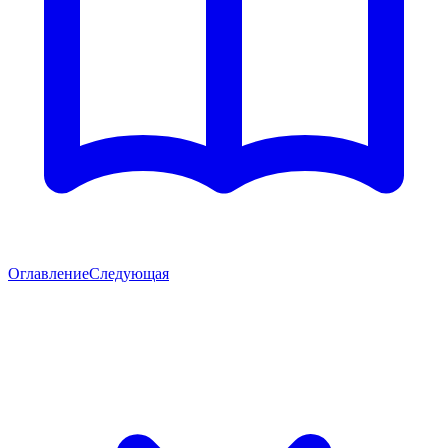
Оглавление
Следующая