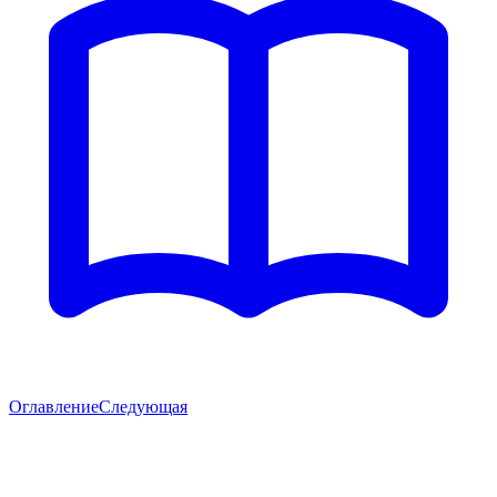
Оглавление
Следующая