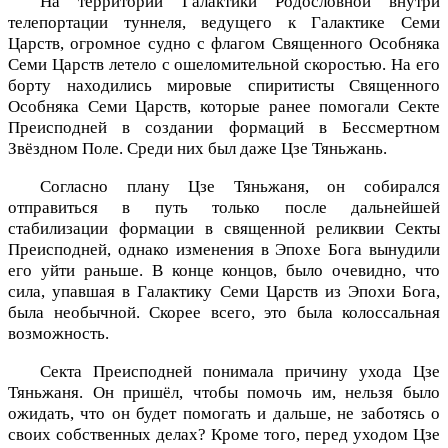
На территории Галактики Родословной внутри
телепортации туннеля, ведущего к Галактике Семи
Царств, огромное судно с флагом Священного Особняка
Семи Царств летело с ошеломительной скоростью. На его
борту находились мировые спиритисты Священного
Особняка Семи Царств, которые ранее помогали Секте
Преисподней в создании формаций в Бессмертном
Звёздном Поле. Среди них был даже Цзе Тяньжань.
Согласно плану Цзе Тяньжаня, он собирался
отправиться в путь только после дальнейшей
стабилизации формации в священной реликвии Секты
Преисподней, однако изменения в Эпохе Бога вынудили
его уйти раньше. В конце концов, было очевидно, что
сила, упавшая в Галактику Семи Царств из Эпохи Бога,
была необычной. Скорее всего, это была колоссальная
возможность.
Секта Преисподней понимала причину ухода Цзе
Тяньжаня. Он пришёл, чтобы помочь им, нельзя было
ожидать, что он будет помогать и дальше, не заботясь о
своих собственных делах? Кроме того, перед уходом Цзе