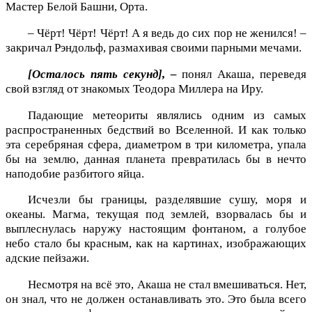
Мастер Белой Башни, Орта.
– Чёрт! Чёрт! Чёрт! А я ведь до сих пор не женился! –
закричал Рэндольф, размахивая своими парными мечами.
[Осталось пять секунд], –
понял Акаша, переведя
свой взгляд от знакомых Теодора Миллера на Иру.
Падающие метеориты являлись одним из самых
распространенных бедствий во Вселенной. И как только
эта серебряная сфера, диаметром в три километра, упала
бы на землю, данная планета превратилась бы в нечто
наподобие разбитого яйца.
Исчезли бы границы, разделявшие сушу, моря и
океаны. Магма, текущая под землей, взорвалась бы и
выплеснулась наружу настоящим фонтаном, а голубое
небо стало бы красным, как на картинах, изображающих
адские пейзажи.
Несмотря на всё это, Акаша не стал вмешиваться. Нет,
он знал, что не должен останавливать это. Это была всего