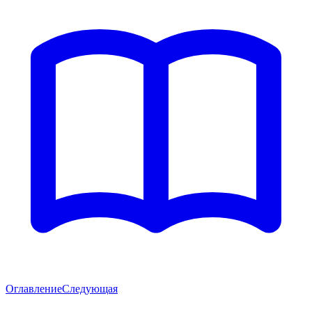
Оглавление
Следующая