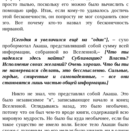
просто пылью, поскольку его можно было вычислить с
помощью цифр. Итак, если кому-то удавалось достичь
этой бесконечности, он попросту не мог сохранить свое
эго. Вот почему кто-то назвал эту бесконечность
нирваной.
[Сегодня я увеличился ещё на "один"], –
сухо
пробормотал Акаша, представлявший собой сумму всей
информации, собранной во Вселенной,
– [Что ты
надеялся здесь найти? Сублимацию? Власть?
Исполнение своих желаний? Очень хорошо. Что бы ты
не намеревался сделать, это бессмысленно. Сильные,
гордые, смиренные и самонадеянные, – все они
становятся лишь частью общей информации.]
Никто не знал, что представлял собой Акаша. Это
было независимое "я", записывающее начало и конец
Вселенной. Оглядываясь назад, это было необычно,
потому что он был чем-то вроде книги, содержащей всю
мировую мудрость. Но было бы куда необычнее, если бы
такое существо не имело воли. Белое тело Акаши было
схоже с духовным, но его нельзя было увидеть ни в одном