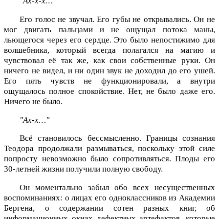
"Ах-х-х…"
Его голос не звучал. Его губы не открывались. Он не
мог двигать пальцами и не ощущал потока маны,
льющегося через его сердце. Это было непостижимо для
волшебника, который всегда полагался на магию и
чувствовал её так же, как свои собственные руки. Он
ничего не видел, и ни один звук не доходил до его ушей.
Его пять чувств не функционировали, а внутри
ощущалось полное спокойствие. Нет, не было даже его.
Ничего не было.
"Ах-х…"
Всё становилось бессмысленно. Границы сознания
Теодора продолжали размываться, поскольку этой силе
попросту невозможно было сопротивляться. Плоды его
30-летней жизни получили полную свободу.
Он моментально забыл обо всех несущественных
воспоминаниях: о лицах его одноклассников из Академии
Бергена, о содержании сотен разных книг, об
информационных окнах дефектных артефактов, которые