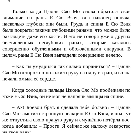
Только когда Цзюнь Сяо Мо снова обратила своё
внимание на раны Е Сю Вэня, она наконец поняла,
насколько глубоки они были. Грудь и спина Е Сю Вэня
были покрыты такими глубокими ранами, что можно было
разглядеть даже его кости. И это не говоря уже о других
бесчисленных неглубоких ранах, которые казались
совершенно обугленными и обожжёнными снаружи. В
целом, раны Е Сю Вэня выглядели совершенно нелепо.
– Как ты умудрился так сильно пораниться? – Цзюнь
Сяо Мо осторожно положила руку на одну из ран, и волна
печали омыла её сердце.
Когда холодные пальцы Цзюнь Сяо Мо пробежали по
коже Е Сю Вэнь, он не мог не напрячь мышцы на спине.
– Ах! Боевой брат, я сделала тебе больно? – Цзюнь
Сяо Мо заметила странную реакцию Е Сю Вэня, и она тут
же отпустила свою правую руку и смущённо потёрла нос,
когда добавила: – Прости. Я сейчас же наложу лекарство
на твои раны.