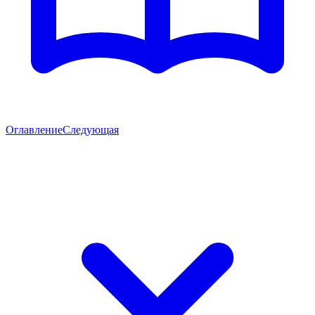
Оглавление
Следующая