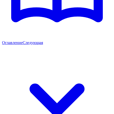
Оглавление
Следующая