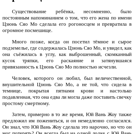
Существование ребёнка, несомненно, было
постоянным напоминанием о том, что его жена по имени
Цзюнь Сяо Мо сделала его рогоносцем и превратила в
огромное посмешище.
Много позже, когда он посетил тёмное и сырое
подземелье, где содержалась Цзюнь Сяо Мо, и увидел, как
она съёжилась в углу, как выброшенный, скомканный
кусок тряпки, его раскаяние и затянувшаяся
привязанность к Цзюнь Сяо Мо полностью исчезли.
Человек, которого он любил, был величественной,
внушительной Цзюнь Сяо Мо, а не той, что сидела в
темнице, покрытая пятнами крови и настолько
подавленная, что она едва ли могла даже поставить свечку
простому смертному.
Затем, примерно в то же время, Юй Вань Жоу также
предложил им пожениться, и он немедленно согласился.
Он знал, что Юй Вань Жоу сделала это нарочно, но что он
мог потерять? Он всегда был на одной лодке с Юй Вань