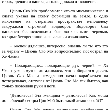
страх, тревога и паника, а голос дрожал от волнения.
Цзюнь Сяо Мо пробормотал что-то мнемоническое и
слегка указал на схему формации на земле. В одно
мгновение на открытом пространстве неподалёку
закружился огромный водоворот. Водоворот был
наполнен бесчисленными багрово-красными червями,
которые беспрестанно извивались и извивались.
– Боевой дядюшка, интересно, знаешь ли ты, что это
за черви? – Цзюнь Сяо Мо вопросительно посмотрел на
Хэ Чжана.
– Пожирающие... пожирающие дух черви?! – Хэ
Чжан уже смутно догадывался, что собирается делать
Цзюнь Сяо Мо, и немедленно начал карабкаться на
четвереньках, отступая от Цзюнь Сяо Мо так быстро, как
только позволяли руки и ноги.
"Демонесса! Эта женщина – демонесса! Как могла
дочь боевой сестры Цин Мэй быть такой демонессой?!"
Цзюнь Сяо Мо слегка приподняла подбородок и