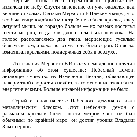
Чёрный поток света стремительно приближался
издалека по небу. Спустя мгновение он уже оказался над
вершиной холма. Глазами Мерзости Е Иньчжу увидел, что
это был птицеподобный монстр. У него были крылья, как у
летучей мыши, но гораздо больше — их размах достигал
шести метров, тогда как длина тела была невелика. На
голове располагались два глаза, мерцающие тусклым
белым светом, а кожа по всему телу была серой. Он легко
взмахивал крыльями, поддерживая себя в воздухе.
Из сознания Мерзости Е Иньчжу немедленно получил
информацию об этом существе: Небесный демон,
летающее существо из Измерения Бездны, обладающее
невероятной скоростью полёта, а его основные атаки были
энергетическими. Больше никакой информации не было.
Серый оттенок на теле Небесного демона отливал
металлическим блеском. Этот Небесный демон с
размахом крыльев более шести метров явно не был
обычным; по крайней мере, он достиг уровня Владыки
Злых серпов.