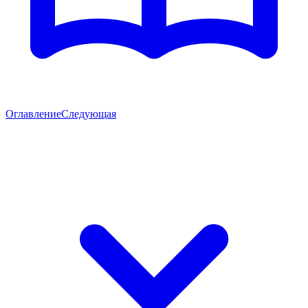
Оглавление
Следующая