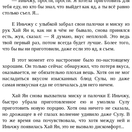
— Иньчжу, прости, прости. Я хотела приготовить для
тебя еду, но кто бы знал, что выйдет как яд, а ты всё равно
столько съел. Я...
Е Иньчжу с улыбкой забрал свои палочки и миску из
рук Хай Ян и, как ни в чём не бывало, снова принялся
есть, жуя, сказал: — Я думаю, вкус неплохой. Это ведь
твой первый раз, потом всегда будет лучше. Более того,
что бы вы ни приготовили, даже если это яд, я съем.
В этот момент его настроение было по-настоящему
хорошим. Он только сейчас обнаружил, что потеря вкуса,
оказывается, не обязательно плохая вещь. Хотя он не мог
насладиться вкусом изысканных блюд Сулы, но даже
самая невкусная еда не отличалась для него ничем.
Хай Ян снова выхватила миску и палочки Е Иньчжу,
быстро убрала приготовленное ею и умоляла Сулу
приготовить новую порцию. Хотя она ничего не сказала,
но дрожащее в её глазах волнение удивило даже Сулу. В
то же время она почувствовала, что хотя между ней и
Иньчжу появилась Хай Ян, это не вызвало дискомфорт...