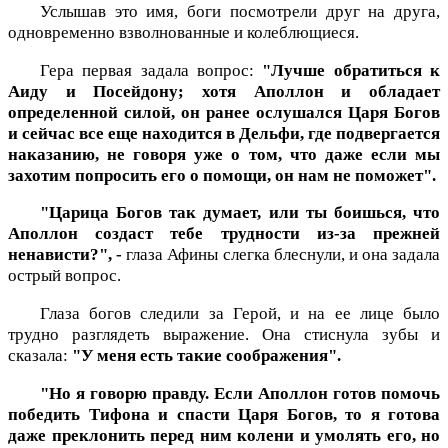
Услышав это имя, боги посмотрели друг на друга,
одновременно взволнованные и колеблющиеся.
Гера первая задала вопрос:
"Лучше обратиться к
Аиду и Посейдону; хотя Аполлон и обладает
определенной силой, он ранее ослушался Царя Богов
и сейчас все еще находится в Дельфи, где подвергается
наказанию, не говоря уже о том, что даже если мы
захотим попросить его о помощи, он нам не поможет".
"Царица Богов так думает, или ты боишься, что
Аполлон создаст тебе трудности из-за прежней
ненависти?", -
глаза Афины слегка блеснули, и она задала
острый вопрос.
Глаза богов следили за Герой, и на ее лице было
трудно разглядеть выражение. Она стиснула зубы и
сказала:
"У меня есть такие соображения".
"Но я говорю правду. Если Аполлон готов помочь
победить Тифона и спасти Царя Богов, то я готова
даже преклонить перед ним колени и умолять его, но