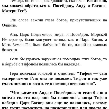
Темида, богиня справедливости, сказала:
"Возможно,
мы можем обратиться к Посейдону, Аиду и Богине-
Матери Гее".
Эти слова зажгли глаза богов, присутствующих на
Олимпе.
Аид, Царь Подземного мира, и Посейдон, Морской
Император, были могущественны, как и Царь Богов, а
Мать Земли Гея была бабушкой богов, одной из главных
божеств.
Если бы удалось заручиться помощью этих богов, то
в борьбе с Тифоном появилась бы надежда.
Гера покачала головой и ответила:
"Тифон — сын
матери-земли Геи; она не поможет. Тифон и так уже
счастливчик; просить ее о помощи невозможно".
"Что касается Аида и Посейдона, то если бы они
хотели спасти нас, они бы появились, когда Тифон
победил Царя Богов; они еще не появились, потому
что хотят посмотреть на представление или просто не