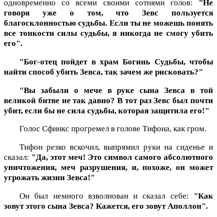
одновременно со всеми своими сотнями голов:
"Не
говоря уже о том, что Зевс пользуется
благосклонностью судьбы. Если ты не можешь понять
все тонкости силы судьбы, я никогда не смогу убить
его".
"Бог-отец пойдет в храм Богинь Судьбы, чтобы
найти способ убить Зевса, так зачем же рисковать?"
"Вы забыли о мече в руке сына Зевса в той
великой битве не так давно? В тот раз Зевс был почти
убит, если бы не сила судьбы, которая защитила его!"
Голос Сфинкс прогремел в голове Тифона, как гром.
Тифон резко вскочил, выпрямил руки на сиденье и
сказал:
"Да, этот меч! Это символ самого абсолютного
уничтожения, меч разрушения, и, похоже, он может
угрожать жизни Зевса!"
Он был немного взволнован и сказал себе:
"Как
зовут этого сына Зевса? Кажется, его зовут Аполлон".