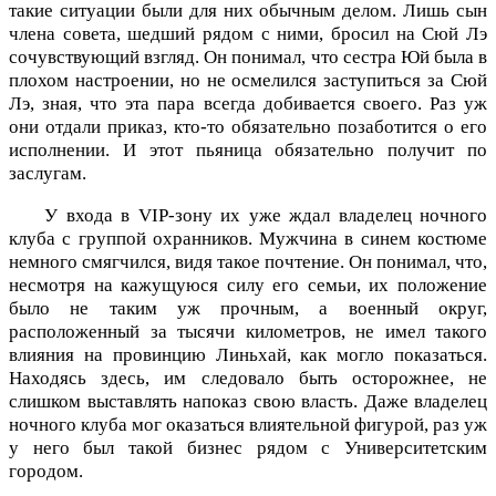
такие ситуации были для них обычным делом. Лишь сын
члена совета, шедший рядом с ними, бросил на Сюй Лэ
сочувствующий взгляд. Он понимал, что сестра Юй была в
плохом настроении, но не осмелился заступиться за Сюй
Лэ, зная, что эта пара всегда добивается своего. Раз уж
они отдали приказ, кто-то обязательно позаботится о его
исполнении. И этот пьяница обязательно получит по
заслугам.
У входа в VIP-зону их уже ждал владелец ночного
клуба с группой охранников. Мужчина в синем костюме
немного смягчился, видя такое почтение. Он понимал, что,
несмотря на кажущуюся силу его семьи, их положение
было не таким уж прочным, а военный округ,
расположенный за тысячи километров, не имел такого
влияния на провинцию Линьхай, как могло показаться.
Находясь здесь, им следовало быть осторожнее, не
слишком выставлять напоказ свою власть. Даже владелец
ночного клуба мог оказаться влиятельной фигурой, раз уж
у него был такой бизнес рядом с Университетским
городом.