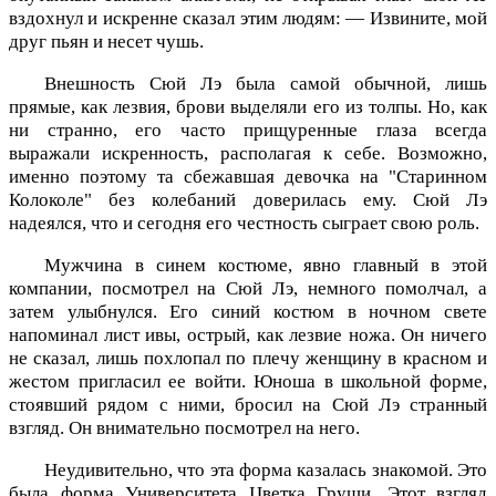
вздохнул и искренне сказал этим людям: — Извините, мой
друг пьян и несет чушь.
Внешность Сюй Лэ была самой обычной, лишь
прямые, как лезвия, брови выделяли его из толпы. Но, как
ни странно, его часто прищуренные глаза всегда
выражали искренность, располагая к себе. Возможно,
именно поэтому та сбежавшая девочка на "Старинном
Колоколе" без колебаний доверилась ему. Сюй Лэ
надеялся, что и сегодня его честность сыграет свою роль.
Мужчина в синем костюме, явно главный в этой
компании, посмотрел на Сюй Лэ, немного помолчал, а
затем улыбнулся. Его синий костюм в ночном свете
напоминал лист ивы, острый, как лезвие ножа. Он ничего
не сказал, лишь похлопал по плечу женщину в красном и
жестом пригласил ее войти. Юноша в школьной форме,
стоявший рядом с ними, бросил на Сюй Лэ странный
взгляд. Он внимательно посмотрел на него.
Неудивительно, что эта форма казалась знакомой. Это
была форма Университета Цветка Груши. Этот взгляд