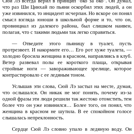
Сюй Лэ всегда верил в принцип "око за око". Он думал,
что раз Ши Цинхай по пьяни оскорбил этих людей, а он
уже извинился, то инцидент исчерпан. Но вскоре он понял
смысл взгляда юноши в школьной форме и то, что он,
провинциал из далекого района, был слишком наивен,
полагая, что с такими людьми так легко справиться.
— Отведите этого пьяницу в туалет, пусть
протрезвеет. И накормите его… Его рот хуже туалета, —
холодно бросила женщина в красном, направляясь в клуб.
Ветер развевал полы ее короткого плаща, открывая
стройные ноги — завораживающее зрелище, которое
контрастировало с ее ледяным тоном.
Услышав эти слова, Сюй Лэ застыл на месте, думая,
что ослышался. Он никак не мог понять, почему из-за
одной фразы эти люди решили так жестоко отомстить, тем
более что он уже извинился… Более того, он понял, что
женщина в красном не шутила. В ее спокойном голосе
слышалась непреклонность.
Сердце Сюй Лэ словно упало в ледяную воду. Он