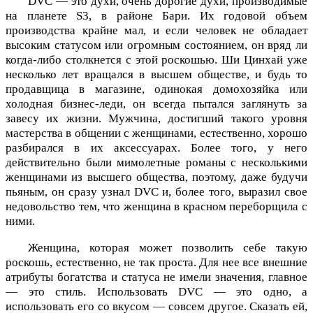
DVC — это духи, очень дорогие духи, производимые
на планете S3, в районе Бари. Их годовой объем
производства крайне мал, и если человек не обладает
высоким статусом или огромным состоянием, он вряд ли
когда-либо столкнется с этой роскошью. Ши Цинхай уже
несколько лет вращался в высшем обществе, и будь то
продавщица в магазине, одинокая домохозяйка или
холодная бизнес-леди, он всегда пытался заглянуть за
завесу их жизни. Мужчина, достигший такого уровня
мастерства в общении с женщинами, естественно, хорошо
разбирался в их аксессуарах. Более того, у него
действительно были мимолетные романы с несколькими
женщинами из высшего общества, поэтому, даже будучи
пьяным, он сразу узнал DVC и, более того, выразил свое
недовольство тем, что женщина в красном переборщила с
ними.
Женщина, которая может позволить себе такую
роскошь, естественно, не так проста. Для нее все внешние
атрибуты богатства и статуса не имели значения, главное
— это стиль. Использовать DVC — это одно, а
использовать его со вкусом — совсем другое. Сказать ей,