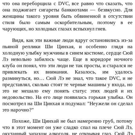
что она переборщила с DVC, все равно что сказать, что
она поджигает сигареты банкнотами — безвкусно. Для
женщины такого уровня быть обвиненной в отсутствии
стиля было самым оскорбительным, поэтому в ее
чарующих, но холодных глазах вспыхнул гнев.
Видя, как эти важные люди вдруг остановились из-за
пьяной реплики Ши Цинхая, и особенно глядя на
холодную улыбку мужчины в синем костюме, сердце Сюй
Лэ невольно забилось чаще. Еще в коридоре ночного
клуба он понял, что эти люди не так просты, и старался не
привлекать их внимания. Казалось, им удалось
разминуться, но… Сюй Лэ не знал, что такое DVC, и не
представлял, сколько стоят те черные машины у входа, но
это не мешало ему понять статус этих людей и их
недовольство. На его лице появилась горькая улыбка. Он
посмотрел на Ши Цинхая и подумал: "Неужели он сделал
это нарочно?"
Похоже, Ши Цинхай не был намеренно груб, потому
что в этот момент он уже сладко спал на плече Сюй Лэ,
окутанный запахом алкоголя, не открывая глаз. Сюй Лэ