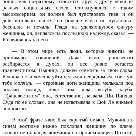
понял, как по-разному относятся друг к другу люди из
разных социальных слоев. Столкнувшись с таким
высокомерием, он должен был чувствовать гнев, и он
действительно злился, но больше всего он чувствовал
бессилие и печаль. Глядя на удаляющуюся фигуру
женщины, он, цепляясь за последнюю надежду, сказал: —
Я извиняюсь за него.
— В этом мире есть люди, которые никогда не
принимают извинений. Даже если трансвестит
разбирается в духах, он все равно остается
трансвеститом. Пьяница должен ответить за свои слова.
Юноша, если хочешь уйти целым и невредимым, советую
тебе молчать, — стройные ноги женщины мелькали под
полами плаща, пока она шла вглубь клуба.
"Трансвеститом" она, естественно, назвала Ши Цинхая.
Судя по ее словам, она не испытывала к Сюй Лэ никакой
неприязни.
В этой фразе явно был скрытый смысл. Мужчина в
синем костюме нежно похлопал женщину по плече,
словно не обращая внимания на происходящее. Похоже,