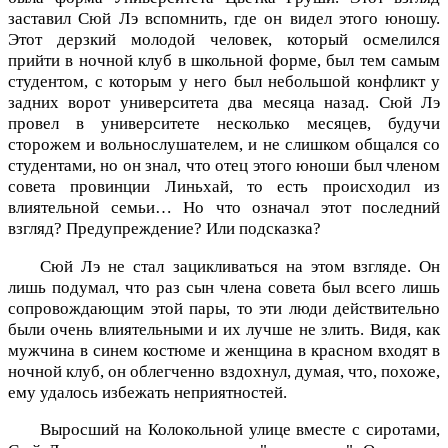
заставил Сюй Лэ вспомнить, где он видел этого юношу.
Этот дерзкий молодой человек, который осмелился
прийти в ночной клуб в школьной форме, был тем самым
студентом, с которым у него был небольшой конфликт у
задних ворот университета два месяца назад. Сюй Лэ
провел в университете несколько месяцев, будучи
сторожем и вольнослушателем, и не слишком общался со
студентами, но он знал, что отец этого юноши был членом
совета провинции Линьхай, то есть происходил из
влиятельной семьи… Но что означал этот последний
взгляд? Предупреждение? Или подсказка?
Сюй Лэ не стал зацикливаться на этом взгляде. Он
лишь подумал, что раз сын члена совета был всего лишь
сопровождающим этой пары, то эти люди действительно
были очень влиятельными и их лучше не злить. Видя, как
мужчина в синем костюме и женщина в красном входят в
ночной клуб, он облегченно вздохнул, думая, что, похоже,
ему удалось избежать неприятностей.
Выросший на Колокольной улице вместе с сиротами,