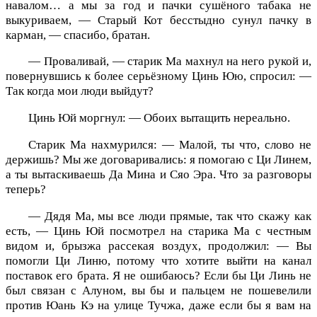
навалом… а мы за год и пачки сушёного табака не
выкуриваем, — Старый Кот бесстыдно сунул пачку в
карман, — спасибо, братан.
— Проваливай, — старик Ма махнул на него рукой и,
повернувшись к более серьёзному Цинь Юю, спросил: —
Так когда мои люди выйдут?
Цинь Юй моргнул: — Обоих вытащить нереально.
Старик Ма нахмурился: — Малой, ты что, слово не
держишь? Мы же договаривались: я помогаю с Ци Линем,
а ты вытаскиваешь Да Мина и Сяо Эра. Что за разговоры
теперь?
— Дядя Ма, мы все люди прямые, так что скажу как
есть, — Цинь Юй посмотрел на старика Ма с честным
видом и, брызжа рассекая воздух, продолжил: — Вы
помогли Ци Линю, потому что хотите выйти на канал
поставок его брата. Я не ошибаюсь? Если бы Ци Линь не
был связан с Алуном, вы бы и пальцем не пошевелили
против Юань Кэ на улице Тучжа, даже если бы я вам на