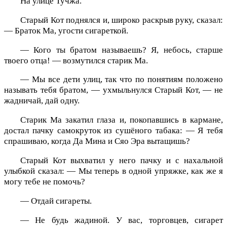
На улице Тучжа.
Старый Кот поднялся и, широко раскрыв руку, сказал:
— Браток Ма, угости сигареткой.
— Кого ты братом называешь? Я, небось, старше
твоего отца! — возмутился старик Ма.
— Мы все дети улиц, так что по понятиям положено
называть тебя братом, — ухмыльнулся Старый Кот, — не
жадничай, дай одну.
Старик Ма закатил глаза и, покопавшись в кармане,
достал пачку самокруток из сушёного табака: — Я тебя
спрашиваю, когда Да Мина и Сяо Эра вытащишь?
Старый Кот выхватил у него пачку и с нахальной
улыбкой сказал: — Мы теперь в одной упряжке, как же я
могу тебе не помочь?
— Отдай сигареты.
— Не будь жадиной. У вас, торговцев, сигарет