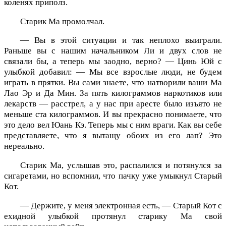
коленях приполз.
Старик Ма промолчал.
— Вы в этой ситуации и так неплохо выиграли.
Раньше вы с нашим начальником Ли и двух слов не
связали бы, а теперь мы заодно, верно? — Цинь Юй с
улыбкой добавил: — Мы все взрослые люди, не будем
играть в прятки. Вы сами знаете, что натворили ваши Ма
Лао Эр и Да Мин. За пять килограммов наркотиков или
лекарств — расстрел, а у нас при аресте было изъято не
меньше ста килограммов. И вы прекрасно понимаете, что
это дело вел Юань Кэ. Теперь мы с ним враги. Как вы себе
представляете, что я вытащу обоих из его лап? Это
нереально.
Старик Ма, услышав это, распалился и потянулся за
сигаретами, но вспомнил, что пачку уже умыкнул Старый
Кот.
— Держите, у меня электронная есть, — Старый Кот с
ехидной улыбкой протянул старику Ма свой