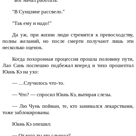
"Бог начал работать."
"В Сунцзяне рассвело."
"Так ему и надо!"
Да уж, при жизни люди стремятся к превосходству,
полны желаний, но после смерти получают лишь эти
несколько оценок.
Когда похоронная процессия прошла половину пути,
Лао Сань поспешно подбежал вперед и тихо прошептал
Юань Кэ на ухо:
— …Случилось что-то.
— Что? — спросил Юань Кэ, вытирая слезы.
— Лю Чунь пойман, те, кто занимался лекарствами,
тоже заблокированы.
Юань Кэ опешил:
— От кого ты это слышал?