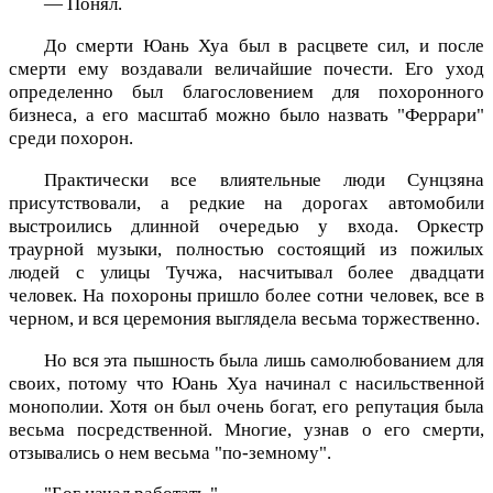
— Понял.
До смерти Юань Хуа был в расцвете сил, и после
смерти ему воздавали величайшие почести. Его уход
определенно был благословением для похоронного
бизнеса, а его масштаб можно было назвать "Феррари"
среди похорон.
Практически все влиятельные люди Сунцзяна
присутствовали, а редкие на дорогах автомобили
выстроились длинной очередью у входа. Оркестр
траурной музыки, полностью состоящий из пожилых
людей с улицы Тучжа, насчитывал более двадцати
человек. На похороны пришло более сотни человек, все в
черном, и вся церемония выглядела весьма торжественно.
Но вся эта пышность была лишь самолюбованием для
своих, потому что Юань Хуа начинал с насильственной
монополии. Хотя он был очень богат, его репутация была
весьма посредственной. Многие, узнав о его смерти,
отзывались о нем весьма "по-земному".