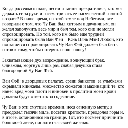
Когда рассеялась пыль, песни и танцы прекратились, кто мог
держать ее за руки и рассматривать ее тысячелетний золотой
возраст? В наше время, на этой земле под Небесами, все
говорили о том, что Чу Ван был хитрым и двуличным, он
желал заполучить весь мир и был тем, кого они не могли
спровоцировать. Но той, кого им было еще трудней
спровоцировать была Ван Фэй – Юнь Цянь Мэн! Любой, кто
попытается спровоцировать Чу Ван Фэй должен был быть
готов к тому, чтобы потерять свою голову!
Захватывающее дух возрождение, волнующий брак.
Однажды, моргнув лишь раз, слабая девушка стала
благородной Чу Ван Фэй.
Ван Фэй: в дворцовых палатах, среди банкетов, за улыбками
скрывали кинжалы, множество сюжетов и махинаций; те, кто
нанес вред моей плоти и виновен в пролитии моей крови
должны будут ответить за содеянное.
Чу Ван: в эти смутные времени, неся огненную метку, я
преодолел тысячи миль, посетив крепости, преодолел горы и,
в итоге, остановился на границе. Тот, кто посмеет причинить
боль моей жене, поплатиться своей жизнью.