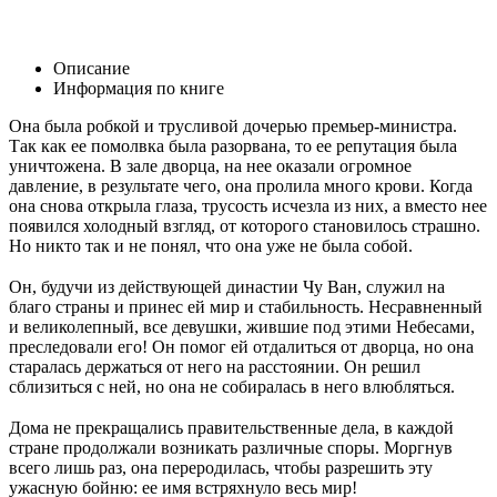
Описание
Информация по книге
Она была робкой и трусливой дочерью премьер-министра.
Так как ее помолвка была разорвана, то ее репутация была
уничтожена. В зале дворца, на нее оказали огромное
давление, в результате чего, она пролила много крови. Когда
она снова открыла глаза, трусость исчезла из них, а вместо нее
появился холодный взгляд, от которого становилось страшно.
Но никто так и не понял, что она уже не была собой.
Он, будучи из действующей династии Чу Ван, служил на
благо страны и принес ей мир и стабильность. Несравненный
и великолепный, все девушки, жившие под этими Небесами,
преследовали его! Он помог ей отдалиться от дворца, но она
старалась держаться от него на расстоянии. Он решил
сблизиться с ней, но она не собиралась в него влюбляться.
Дома не прекращались правительственные дела, в каждой
стране продолжали возникать различные споры. Моргнув
всего лишь раз, она переродилась, чтобы разрешить эту
ужасную бойню: ее имя встряхнуло весь мир!