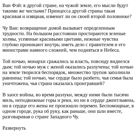
Ван Фэй: в другой стране, на чужой земле, его мысли будут
такими же чистыми? Принцесса другой страны такая
красивая и изящная, изменит ли он своей второй половинке?
Чу Ван: возвращение домой вызывает определенным
трудности. На большом расстоянии простираются зеленые
холмы, усеянные красивыми цветами, нежные чувства
глубоко проникают внутрь; иметь дело с правителем и его
министрами намного сложней, чем подняться в Небеса.
Той ночью, монархи сражались за власть, повсюду виднелся
дым; той ночью муж с женой оказались разлучены; той ночью
на земле творился беспорядок, множество трупов заполнили
равнины; той ночью, чье сердце было разбито, чья семья была
уничтожена, чья страна оказалась проигравшей?
В хаосе войны, во время разлуки, между ними были тысячи
миль, неподвижные горы и реки, но ни в сердце джентльмена,
ни в сердце его жены не произошло перемен. Беспомощные, в
одном городе, рука об руку, как раньше, они шли вместе,
разговаривая о стране Западного Чу.
Развернуть