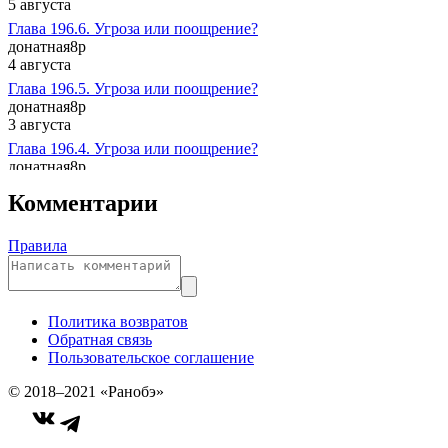
5 августа
Глава 196.6. Угроза или поощрение?
донатная
8p
4 августа
Глава 196.5. Угроза или поощрение?
донатная
8p
3 августа
Глава 196.4. Угроза или поощрение?
донатная
8p
2 августа
Комментарии
Глава 196.3. Угроза или поощрение?
донатная
8p
1 августа
Правила
Глава 196.2. Угроза или поощрение?
донатная
8p
31 июля
Политика возвратов
Обратная связь
Пользовательское соглашение
© 2018–2021 «Ранобэ»