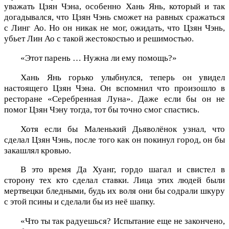
уважать Цзян Чэна, особенно Хань Янь, который и так
догадывался, что Цзян Чэнь сможет на равных сражаться
с Линг Ао. Но он никак не мог, ожидать, что Цзян Чэнь,
убьет Лин Ао с такой жестокостью и решимостью.
«Этот парень … Нужна ли ему помощь?»
Хань Янь горько улыбнулся, теперь он увидел
настоящего Цзян Чэна. Он вспомнил что произошло в
ресторане «Серебренная Луна». Даже если бы он не
помог Цзян Чэну тогда, тот бы точно смог спастись.
Хотя если бы Маленький Дьяволёнок узнал, что
сделал Цзян Чэнь, после того как он покинул город, он бы
закашлял кровью.
В это время Да Хуанг, гордо шагал и свистел в
сторону тех кто сделал ставки. Лица этих людей были
мертвецки бледными, будь их воля они бы содрали шкуру
с этой псины и сделали бы из неё шапку.
«Что ты так радуешься? Испытание еще не закончено,