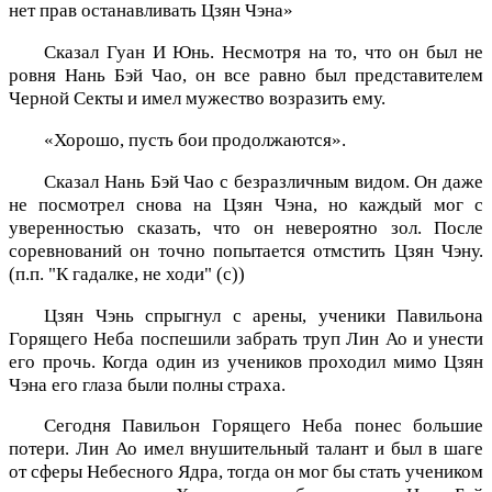
нет прав останавливать Цзян Чэна»
Сказал Гуан И Юнь. Несмотря на то, что он был не
ровня Нань Бэй Чао, он все равно был представителем
Черной Секты и имел мужество возразить ему.
«Хорошо, пусть бои продолжаются».
Сказал Нань Бэй Чао с безразличным видом. Он даже
не посмотрел снова на Цзян Чэна, но каждый мог с
уверенностью сказать, что он невероятно зол. После
соревнований он точно попытается отмстить Цзян Чэну.
(п.п. "К гадалке, не ходи" (с))
Цзян Чэнь спрыгнул с арены, ученики Павильона
Горящего Неба поспешили забрать труп Лин Ао и унести
его прочь. Когда один из учеников проходил мимо Цзян
Чэна его глаза были полны страха.
Сегодня Павильон Горящего Неба понес большие
потери. Лин Ао имел внушительный талант и был в шаге
от сферы Небесного Ядра, тогда он мог бы стать учеником