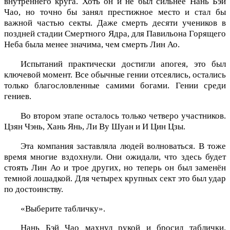
внутреннего круга. Хоть он и не был сильнее Нань Бэй
Чао, но точно бы занял престижное место и стал бы
важной частью секты. Даже смерть десяти учеников в
поздней стадии Смертного Ядра, для Павильона Горящего
Неба была менее значима, чем смерть Лин Ао.
Испытаний практически достигли апогея, это был
ключевой момент. Все обычные гении отсеялись, остались
только благословленные самими богами. Гении среди
гениев.
Во втором этапе осталось только четверо участников.
Цзян Чэнь, Хань Янь, Ли Ву Шуан и И Цин Цзы.
Эта компания заставляла людей волноваться. В тоже
время многие вздохнули. Они ожидали, что здесь будет
стоять Лин Ао и трое других, но теперь он был заменён
темной лошадкой. Для четырех крупных сект это был удар
по достоинству.
«Выберите табличку».
Нань Бэй Чао махнул рукой и бросил таблички.