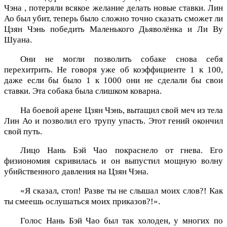
Чэна , потеряли всякое желание делать новые ставки. Лин
Ао был убит, теперь было сложно точно сказать сможет ли
Цзян Чэнь победить Маленького Дьяволёнка и Ли Ву
Шуана.
Они не могли позволить собаке снова себя
перехитрить. Не говоря уже об коэффициенте 1 к 100,
даже если бы было 1 к 1000 они не сделали бы свои
ставки. Эта собака была слишком коварна.
На боевой арене Цзян Чэнь, вытащил свой меч из тела
Лин Ао и позволил его трупу упасть. Этот гений окончил
свой путь.
Лицо Нань Бэй Чао покраснело от гнева. Его
физиономия скривилась и он выпустил мощную волну
убийственного давления на Цзян Чэна.
«Я сказал, стоп! Разве ты не слышал моих слов?! Как
ты смеешь ослушаться моих приказов?!».
Голос Нань Бэй Чао был так холоден, у многих по