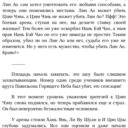
Лин Ао сам хотел уничтожить его любыми способами, а
теперь они поменялись местами. Лин Ао может убить
Цзян Чэна, а Цзян Чэнь не может убить Лин Ао? Пфф! Это
боевая арена, ступая на нее, вы делаете ставку своей
жизнью! Тем более он уже оскорбил Нань Бэй Чао, а зная
нрав Нань Бэй Чао он его уже никогда не простит. Таким
образом, убил ли он Лин Ао или нет, судьба его уже не
изменится. Но у него есть мужество, чтобы убить Лин Ао.
Браво!»
............
Площадь начала закипать, это шоу было слишком
захватывающим. Номер один среди учеников внешнего
круга Павильона Горящего Неба был убит, это сенсация!
В этот момент уровень уважения зрителей к Цзян
Чэну снова поднялся, но теперь прибавился еще и страх.
Он был невероятно безжалостным человеком.
У арены стояли Хань Янь, Ли Ву Шуан и И Цин Цзы
глубоко задумались. Все они оценили и даже начали