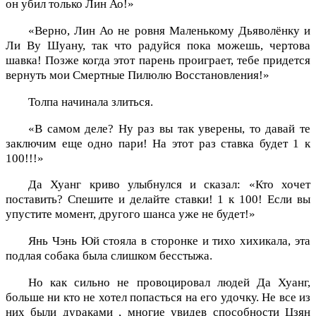
он убил только Лин Ао!»
«Верно, Лин Ао не ровня Маленькому Дьяволёнку и
Ли Ву Шуану, так что радуйся пока можешь, чертова
шавка! Позже когда этот парень проиграет, тебе придется
вернуть мои Смертные Пилюлю Восстановления!»
Толпа начинала злиться.
«В самом деле? Ну раз вы так уверены, то давай те
заключим еще одно пари! На этот раз ставка будет 1 к
100!!!»
Да Хуанг криво улыбнулся и сказал: «Кто хочет
поставить? Спешите и делайте ставки! 1 к 100! Если вы
упустите момент, другого шанса уже не будет!»
Янь Чэнь Юй стояла в сторонке и тихо хихикала, эта
подлая собака была слишком бесстыжа.
Но как сильно не провоцировал людей Да Хуанг,
больше ни кто не хотел попасться на его удочку. Не все из
них были дураками , многие увидев способности Цзян