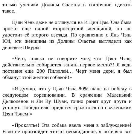
только ученики Долины Счастья в состоянии сделать
такое.
Цзян Чэнь даже не оглянулся на И Цин Цзы. Она была
просто еще одной второсортной женщиной, он не
удостоит её второго взгляда. По сравнению с Янь Чэнь
Юй, эти женщины из Долины Счастья выглядели как
дешевые Шкуры!
«Черт, только не говорите мне, что Цзян Чэнь,
действительно собирается занять первое место?! Я ведь
поставил еще 200 Пилюлей… Черт меня дери, я был
обманут этой желтой собакой!»
«Я думаю, что у Цзян Чэна 80% шанс на победу в
следующем соревновании. В сражении Маленький
Дьяволёнок и Ли Ву Шуан, точно ранят друг друга и
устанут. Победителю придется сражаться со свеженьким
Цзян Чэнем!»
«Проклятье! Эта собака ввела меня в заблуждение!
Если не произойдет что-то неожиданное, я потеряю все