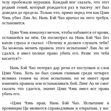
телу пробежали мурашки. Каждый мог сказать, что этот
редкий гений, который рождается раз в тысячу лет был
доведен до предела. Только что, прямо перед тем как Цзян
Чэнь убил Лин Ао, Нань Бэй Чао кричал на него требуя,
остановится.
Цзян Чэнь взмахнул мечом, чтобы избавится от крови,
оставшейся на нём. Он посмотрел на Нань Бэй Чао без
капли страха и сказал: «Почему я должен слушать тебя?
Ты можешь менять правила этого испытания? Лин Ао не
сдался, я имел полное право убить его. Разве это тебя
касается?»
Нань Бэй Чао потерял дар речи от поступков и слов
Цзян Чэна. Хоть он был самым главным среди четырех
великих гениев на этом испытании, он не имеет прав
изменять правила или останавливать бой. Линг Ао не смог
сказать что сдается, значит Цзян Чэнь имел все права
убить его.
«Цзян Чэнь прав, Нань Бэй Чао. Испытание в
провинции Ци являются справедливым и открытым, у вас