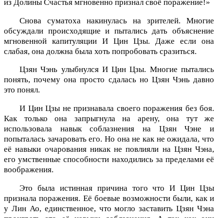
из Долины Счастья мгновенно признал своё поражение!»
Снова суматоха накинулась на зрителей. Многие
обсуждали происходящие и пытались дать объяснение
мгновенной капитуляции И Цин Цзы. Даже если она
слабая, она должна была хоть попробовать сразиться.
Цзян Чэнь улыбнулся И Цин Цзы. Многие пытались
понять, почему она просто сдалась но Цзян Чэнь давно
это понял.
И Цин Цзы не признавала своего поражения без боя.
Как только она запрыгнула на арену, она тут же
использовала навык соблазнения на Цзян Чэне и
попыталась зачаровать его. Но она не как не ожидала, что
её навыки очарования никак не повлияли на Цзян Чэна,
его умственные способности находились за пределами её
воображения.
Это была истинная причина того что И Цин Цзы
признала поражения. Её боевые возможности были, как и
у Лин Ао, единственное, что могло заставить Цзян Чэна