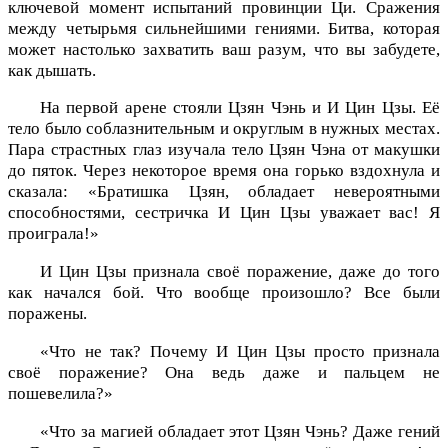
ключевой момент испытаний провинции Ци. Сражения
между четырьмя сильнейшими гениями. Битва, которая
может настолько захватить ваш разум, что вы забудете,
как дышать.
На первой арене стояли Цзян Чэнь и И Цин Цзы. Её
тело было соблазнительным и округлым в нужных местах.
Пара страстных глаз изучала тело Цзян Чэна от макушки
до пяток. Через некоторое время она горько вздохнула и
сказала: «Братишка Цзян, обладает невероятными
способностями, сестричка И Цин Цзы уважает вас! Я
проиграла!»
И Цин Цзы признала своё поражение, даже до того
как начался бой. Что вообще произошло? Все были
поражены.
«Что не так? Почему И Цин Цзы просто признала
своё поражение? Она ведь даже и пальцем не
пошевелила?»
«Что за магией обладает этот Цзян Чэнь? Даже гений