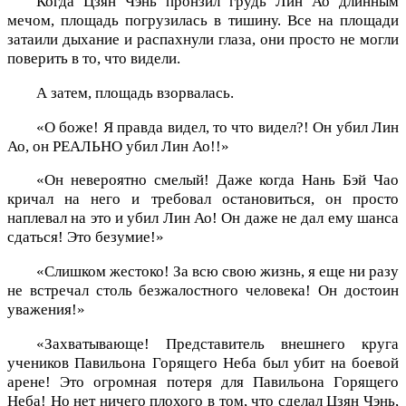
Когда Цзян Чэнь пронзил грудь Лин Ао длинным
мечом, площадь погрузилась в тишину. Все на площади
затаили дыхание и распахнули глаза, они просто не могли
поверить в то, что видели.
А затем, площадь взорвалась.
«О боже! Я правда видел, то что видел?! Он убил Лин
Ао, он РЕАЛЬНО убил Лин Ао!!»
«Он невероятно смелый! Даже когда Нань Бэй Чао
кричал на него и требовал остановиться, он просто
наплевал на это и убил Лин Ао! Он даже не дал ему шанса
сдаться! Это безумие!»
«Слишком жестоко! За всю свою жизнь, я еще ни разу
не встречал столь безжалостного человека! Он достоин
уважения!»
«Захватывающе! Представитель внешнего круга
учеников Павильона Горящего Неба был убит на боевой
арене! Это огромная потеря для Павильона Горящего
Неба! Но нет ничего плохого в том, что сделал Цзян Чэнь,