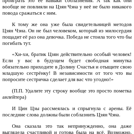
проиграть это её навыки соблазнения. А так как они
вообще не повлияли на Цзян Чэна у неё не было никакого
повода сражаться с ним.
К тому же она уже была свидетельницей методов
Цзян Чэна. Он не был человеком, который из милосердия
пощадит её раз она девочка. Победа не стоила того что бы
погибать тут.
«Хи-хи, братик Цзян действительно особый человек!
Если у вас в будущем будет свободная минутка
обязательно приходите в Долину Счастья и отыщите свою
младшую сестрёнку! В независимости от того что вы
попросите сестричка сделает для вас что угодно!»
(П.П. Удалите эту строку вообще это просто пометка
анлейтера)
И Цин Цзы рассмеялась и спрыгнула с арены. Её
последние слова должны были соблазнить Цзян Чэна.
Она сказала это так непринужденно, она даже
выглядела счастливой и готова была на всё. Возможно,