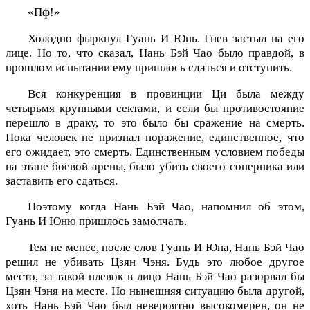
«Пф!»
Холодно фыркнул Гуань И Юнь. Гнев застыл на его
лице. Но то, что сказал, Нань Бэй Чао было правдой, в
прошлом испытании ему пришлось сдаться и отступить.
Вся конкуренция в провинции Ци была между
четырьмя крупными сектами, и если бы противостояние
перешло в драку, то это было бы сражение на смерть.
Пока человек не признал поражение, единственное, что
его ожидает, это смерть. Единственным условием победы
на этапе боевой арены, было убить своего соперника или
заставить его сдаться.
Поэтому когда Нань Бэй Чао, напомнил об этом,
Гуань И Юню пришлось замолчать.
Тем не менее, после слов Гуань И Юна, Нань Бэй Чао
решил не убивать Цзян Чэня. Будь это любое другое
место, за такой плевок в лицо Нань Бэй Чао разорвал бы
Цзян Чэня на месте. Но нынешняя ситуацию была другой,
хоть Нань Бэй Чао был невероятно высокомерен, он не