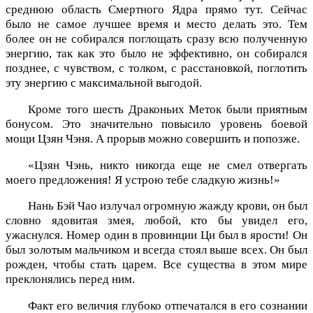
среднюю область Смертного Ядра прямо тут. Сейчас
было не самое лучшее время и место делать это. Тем
более он не собирался поглощать сразу всю полученную
энергию, так как это было не эффективно, он собирался
позднее, с чувством, с толком, с расстановкой, поглотить
эту энергию с максимальной выгодой.
Кроме того шесть Драконьих Меток были приятным
бонусом. Это значительно повысило уровень боевой
мощи Цзян Чэня. А прорыв можно совершить и попозже.
«Цзян Чэнь, никто никогда еще не смел отвергать
моего предложения! Я устрою тебе сладкую жизнь!»
Нань Бэй Чао излучал огромную жажду крови, он был
словно ядовитая змея, любой, кто бы увидел его,
ужаснулся. Номер один в провинции Ци был в ярости! Он
был золотым мальчиком и всегда стоял выше всех. Он был
рожден, чтобы стать царем. Все существа в этом мире
преклонялись перед ним.
Факт его величия глубоко отпечатался в его сознании