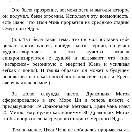
Это было прозрение, возможности и выгоды которое
он получил, были огромны. Используя эту возможность,
есть шанс, что Цзян Чэнь прорвется на среднюю стадию
Смертного Ядра.
(п.п. Тут была такая тема, что он мол поставив себе
цель и достигнув её, пройдя сквозь тернии, получает
«удовлетворение» и эти чувства «типа»
синхронизируются с душой и вызывают что типа
«катарсиса» резонирую с энергией Юань и усиливая
её(как я понял). И таким образом он может в будущем
использовать это как способность для своего роста. Ересь
слепящая как по мне.)
За долю секунды, шесть Драконьих Меток
сформировались в его Море Ци и теперь вместе с
предыдущими 19 Драконьими Метками, Цзян Чэнь имел
25 Меток. Ему нужно как минимум 30 Драконьих Меток
чтобы прорваться на среднюю стадию Смертного Ядра.
Тем не менее, Цзян Чэнь не собирался прорываться в