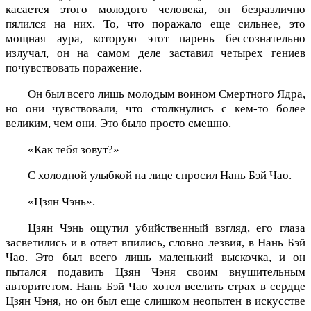
касается этого молодого человека, он безразлично
пялился на них. То, что поражало еще сильнее, это
мощная аура, которую этот парень бессознательно
излучал, он на самом деле заставил четырех гениев
почувствовать поражение.
Он был всего лишь молодым воином Смертного Ядра,
но они чувствовали, что столкнулись с кем-то более
великим, чем они. Это было просто смешно.
«Как тебя зовут?»
С холодной улыбкой на лице спросил Нань Бэй Чао.
«Цзян Чэнь».
Цзян Чэнь ощутил убийственный взгляд, его глаза
засветились и в ответ впились, словно лезвия, в Нань Бэй
Чао. Это был всего лишь маленький выскочка, и он
пытался подавить Цзян Чэня своим внушительным
авторитетом. Нань Бэй Чао хотел вселить страх в сердце
Цзян Чэня, но он был еще слишком неопытен в искусстве