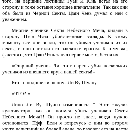
того, на вершине лестницы Гуан И Юнь встал на его
сторону и тоже оставил хорошее впечатление. Так как они
оба были из Черной Секты, Цзян Чэнь думал о ней с
уважением.
Многие ученики Секты Небесного Меча, кидали в
сторону Цзян Чэна убийственные взгляды. К этому
моменту все они знали, что он убивал учеников из их
секты, и они считали его заклятым врагом. К тому же,
факт того, что Цзян Чэнь занял первое место, бесил их.
«Старший ученик Ли, этот парень убил нескольких
учеников из внешнего круга нашей секты!»
Кто-то подошел и шепнул Ли Ву Шуану.
«ЧТО?!»
Лицо Ли Ву Шуана изменилось: " Этот «жулик
культиватор», как он посмел убить учеников Секты
Небесного Меча?! Он просто не знает, когда нужно
остановится, Пфф! Если я встречусь с ним во втором
круге испытаний на боевой арене, то разорву его на части