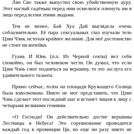
Лян Сяо также выпустил свою убийственную ауру.
Этот наглый гадёныш перед ним осмелился плюнуть им в
лицо перед всеми этими людьми.
Тем не менее, Бай Хуа Дай выглядела очень
соблазнительно. Её пара сексуальных глаз изучали тело
Цзян Чэня, источая крайнее желание. Для неё достоинство
не стоит ни копейки.
Гуань И Юнь (п.п. Из Черной секты) вел себя
спокойно, он был человеком чести. Он думал, что если
Цзян Чэнь смог подняться на вершину, то это заслуга его
удивительного таланта.
Прямо сейчас, толпа на площади Кружащего Солнца
была взволнована. Никто не мог представить, что Цзян
Чэнь сделает этот последний шаг и встанет лицом к лицу с
четырьмя великими гениями.
«О Господи! Он действительно достиг вершины
Лестницы в Небеса! Это соревнование проводится
каждый год в провинции Ци, но еще ни разу никто не