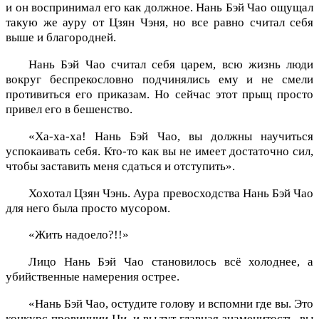
и он воспринимал его как должное. Нань Бэй Чао ощущал
такую же ауру от Цзян Чэня, но все равно считал себя
выше и благородней.
Нань Бэй Чао считал себя царем, всю жизнь люди
вокруг беспрекословно подчинялись ему и не смели
противиться его приказам. Но сейчас этот прыщ просто
привел его в бешенство.
«Ха-ха-ха! Нань Бэй Чао, вы должны научиться
успокаивать себя. Кто-то как вы не имеет достаточно сил,
чтобы заставить меня сдаться и отступить».
Хохотал Цзян Чэнь. Аура превосходства Нань Бэй Чао
для него была просто мусором.
«Жить надоело?!!»
Лицо Нань Бэй Чао становилось всё холоднее, а
убийственные намерения острее.
«Нань Бэй Чао, остудите голову и вспомни где вы. Это
конкурс провинции Ци, и вы тут главная знаменитость, вы