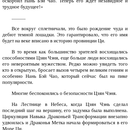
оскорбил Нань Бэй Чао. Теперь его ждет незавидное и
трудное будущее!»
............
Все вокруг сплетничали, это было рождение чуда и
дебют темной лошадки. Это гарантировало, что его имя
будет на веке вписано в историю провинции Ци.
В то время как большинство зрителей восхищались
способностями Цзян Чэня, еще больше люди восхищались
его невероятным мужеством. Редко можно увидеть того
кто в открытую, бросает вызов четырем великим гениям и
особенно Нань Бэй Чао, который сейчас был на пике
популярности.
Многие беспокоились о безопасности Цзян Чэня.
На Лестнице в Небеса, когда Цзян Чэнь сделал
последний шаг на вершину, его задумка была выполнена.
Циркуляция Навыка Драконьей Трансформации внезапно
удвоилась и Драконья Метка начала формироваться в его
Море Ци.