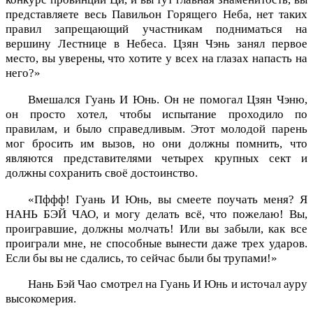
представляете весь Павильон Горящего Неба, нет таких
правил запрещающий участникам подниматься на
вершину Лестнице в Небеса. Цзян Чэнь занял первое
место, вы уверены, что хотите у всех на глазах напасть на
него?»
Вмешался Гуань И Юнь. Он не помогал Цзян Чэню,
он просто хотел, чтобы испытание проходило по
правилам, и было справедливым. Этот молодой парень
мог бросить им вызов, но они должны помнить, что
являются представителями четырех крупных сект и
должны сохранить своё достоинство.
«Пффф! Гуань И Юнь, вы смеете поучать меня? Я
НАНЬ БЭЙ ЧАО, и могу делать всё, что пожелаю! Вы,
проигравшие, должны молчать! Или вы забыли, как все
проиграли мне, не способные вынести даже трех ударов.
Если бы вы не сдались, то сейчас были бы трупами!»
Нань Бэй Чао смотрел на Гуань И Юнь и источал ауру
высокомерия.