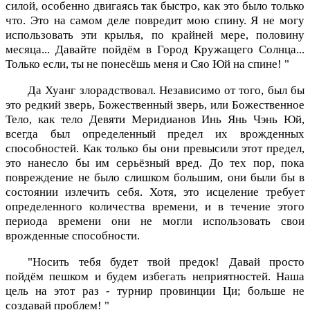
силой, особенно двигаясь так быстро, как это было только
что. Это на самом деле повредит мою спину. Я не могу
использовать эти крылья, по крайней мере, половину
месяца... Давайте пойдём в Город Кружащего Солнца...
Только если, ты не понесёшь меня и Сяо Юй на спине! "
Да Хуанг злорадствовал. Независимо от того, был бы
это редкий зверь, Божественный зверь, или Божественное
Тело, как тело Девяти Меридианов Инь Янь Чэнь Юй,
всегда был определенный предел их врожденных
способностей. Как только бы они превысили этот предел,
это нанесло бы им серьёзный вред. До тех пор, пока
повреждение не было слишком большим, они были бы в
состоянии излечить себя. Хотя, это исцеление требует
определенного количества времени, и в течение этого
периода времени они не могли использовать свои
врожденные способности.
"Носить тебя будет твой предок! Давай просто
пойдём пешком и будем избегать неприятностей. Наша
цель на этот раз - турнир провинции Ци; больше не
создавай проблем! "