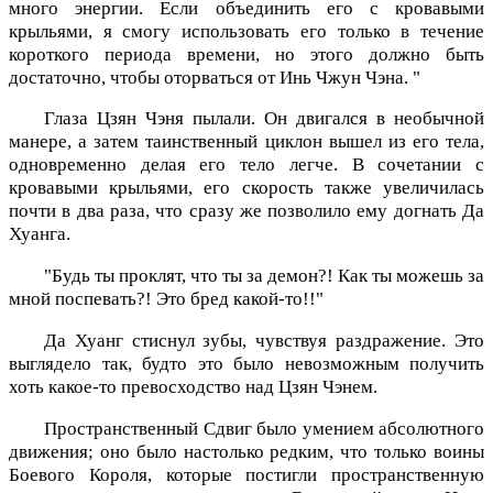
много энергии. Если объединить его с кровавыми
крыльями, я смогу использовать его только в течение
короткого периода времени, но этого должно быть
достаточно, чтобы оторваться от Инь Чжун Чэна. "
Глаза Цзян Чэня пылали. Он двигался в необычной
манере, а затем таинственный циклон вышел из его тела,
одновременно делая его тело легче. В сочетании с
кровавыми крыльями, его скорость также увеличилась
почти в два раза, что сразу же позволило ему догнать Да
Хуанга.
"Будь ты проклят, что ты за демон?! Как ты можешь за
мной поспевать?! Это бред какой-то!!"
Да Хуанг стиснул зубы, чувствуя раздражение. Это
выглядело так, будто это было невозможным получить
хоть какое-то превосходство над Цзян Чэнем.
Пространственный Сдвиг было умением абсолютного
движения; оно было настолько редким, что только воины
Боевого Короля, которые постигли пространственную