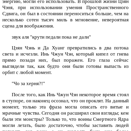
энергию, могли его использовать. В прошлой жизни Цзян
Чэня, при использовании умения Пространственного
Сдвига, он был в состоянии переноситься больше, чем на
несколько сотен тысяч миль в мгновение, невероятная
сцена для воображения.
звук аля "крути педали пока не дали"
Цзян Чэнь и Да Хуанг превратились в два потока
света и исчезли. Инь Чжун Чэн, который кипел от гнева
прямо позади них, был поражен. Его глаза сейчас
выглядели так, как будто они были готовы выпасть из
орбит с любой момент.
"Чо за херня?!"
После того, как Инь Чжун Чэн некоторое время стоял
в ступоре, он наконец осознал, что он проклят. На данный
момент, только эта фраза могла описать его витые и
мрачные чувства. Сегодня он расширил свои взгляды; кем
были эти монстры? Только то, что воины Смертного Ядра
могли летать, было достаточно, чтобы заставить людей