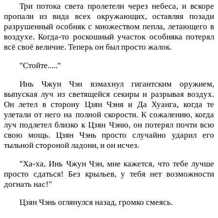
Три потока света пролетели через небеса, и вскоре
пропали из вида всех окружающих, оставляя позади
разрушенный особняк с множеством пепла, летающего в
воздухе. Когда-то роскошный участок особняка потерял
всё своё величие. Теперь он был просто жалок.
"Стойте....."
Инь Чжун Чэн взмахнул гигантским оружием,
выпуская луч из светящейся секиры и разрывая воздух.
Он летел в сторону Цзян Чэня и Да Хуанга, когда те
улетали от него на полной скорости. К сожалению, когда
луч подлетел близко к Цзян Чэню, он потерял почти всю
свою мощь. Цзян Чэнь просто случайно ударил его
тыльной стороной ладони, и он исчез.
"Ха-ха, Инь Чжун Чэн, мне кажется, что тебе лучше
просто сдаться! Без крыльев, у тебя нет возможности
догнать нас!"
Цзян Чэнь оглянулся назад, громко смеясь.