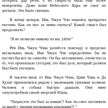
потерять дар речи, а их скорость была еще более
невероятна. Даже воин Небесного Ядра не смог их
догнать. Это было смешно.
В конце концов, Инь Чжун Чэн наконец прекратил
погоню. Как он мог за ними гнаться? Какой смысл был
продолжать?
"Я не позволю никому из вас уйти!"
Рёв Инь Чжун Чэна разнёсся повсюду в пределах
нескольких миль. Инь Чжун Чэн определённо бы не
пустил бы всё на самотёк. Он бы, несомненно, отомстил за
то, что произошло сегодня; это был долг, который должен
был быть погашен.
В тысячи миль от Инь Чжун Чэна, Цзян Чэнь и Да
Хуанг приземлился рядом с маленьким грязным холмом.
Человек и собака быстро дышали. Они явно
злоупотребили своей энергией Юань.
"Пацан,что это был за навык?! Как ты смог поспевать
за мной с твоими кровавыми крыльями?! "