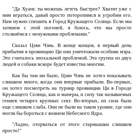
"Да Хуанг, ты можешь лететь быстрее? Хватит уже с
ним играться, давай просто поторопимся и угробим его.
Нам нужно спешить в Город Кружащего Солнца. Если мы
затянем с этой погоней, я боюсь, что мы просто
столкнёмся с ненужными проблемами."
Сказал Цзян Чэнь. В конце концов, в первый день
прибытия в провинцию Ци они уничтожили особняк мэра.
Это считалось эпохальной проблемой. Эта группа из двух
людей и собаки вскоре будет известна многим.
Как бы там ни было, Цзян Чэнь не хотел показывать
слишком много, когда они впервые прибыли. Во-первых,
он хотел посмотреть на турнир провинции Ци в Городе
Кружащего Солнца, как и манеры, и силу так называемых
гениев четырех крупных сект. Во-вторых, их сила была
еще слишком слаба. Они не были на таком уровне, где они
могли бы бороться с воином Небесного Ядра.
"Ладно, оторваться от этого старикашки слишком
просто!"