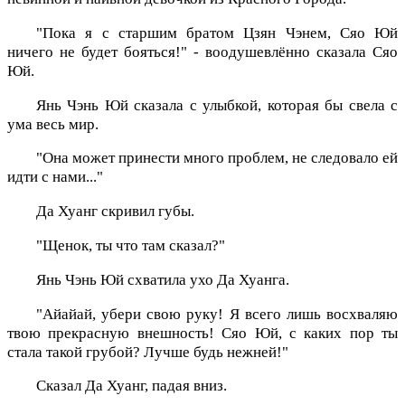
"Пока я с старшим братом Цзян Чэнем, Сяо Юй
ничего не будет бояться!" - воодушевлённо сказала Сяо
Юй.
Янь Чэнь Юй сказала с улыбкой, которая бы свела с
ума весь мир.
"Она может принести много проблем, не следовало ей
идти с нами..."
Да Хуанг скривил губы.
"Щенок, ты что там сказал?"
Янь Чэнь Юй схватила ухо Да Хуанга.
"Айайай, убери свою руку! Я всего лишь восхваляю
твою прекрасную внешность! Сяо Юй, с каких пор ты
стала такой грубой? Лучше будь нежней!"
Сказал Да Хуанг, падая вниз.