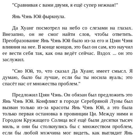
"Сравнивая с вами двумя, я ещё супер нежная!"
Янь Чэнь Юй фыркнула.
Да Хуанг посмотрел на небо со слезами на глазах.
Внезапно, он не смог найти слов, чтобы ответить.
Преобразование Янь Чэнь Юй было из-за его и Цзян Чэня
влияния на нее. В конце концов, это был он сам, кто научил
ее вести себя так, как она ведёт сейчас. Вздох ... он это
заслужил.
"Сяо Юй, то, что сказал Да Хуанг, имеет смысл. Я
думаю, было бы лучше, если бы ты носила вуаль; это
спасёт нас от множества проблем."
Предложил Цзян Чэнь. Он обязан был предложить это
Янь Чэнь Юй. Конфликт в городе Серебряной Луны был
вызван только из-за красоты Янь Чэнь Юй, а это была
только первая остановка в провинции Ци. Между ними и
Городом Кружащего Солнца всё ещё были десятки тысяч
миль, и они бы столкнулись бы с множеством проблем,
если бы любой мужчина мог видеть, как выглядит Янь