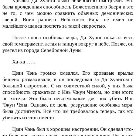
Крылья Да Хуанга были невероятно быстрыми. Это
была врожденная способность Божественного Зверя и это
не то, с чем можно сравнить обычных демонических
зверей. Воин раннего Небесного Ядра не имел ни
малейшего шанса поспеть за такой скоростью.
После сноса особняка мэра, Да Хуанг показал весь
свой темперамент, летая и танцуя вокруг в небе. Позже, он
улетел из города Серебряной Луны.
Ха-ха……
Цзян Чэнь громко смеялся. Его кровавые крылья
бешено размахивали, и он последовал за Да Хуангом с
большой скоростью. С их совместной силой, у них была
способность сражаться с Инь Чжун Чэном, но они этого
не хотели. Это было невозможным для них убить Инь
Чжун Чэна. Однако, их цель, разрушение особняка мэра,
была достигнута. Всё что им требовалось теперь, так это
убежать из этого места.
Цзян Чэнь был в хорошем настроении. Он сделал что-
то большое, сразу после прихода в провинцию Ци, и его