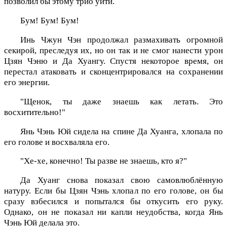
позволил бы этому трио уйти.
Бум! Бум! Бум!
Инь Чжун Чэн продолжал размахивать огромной
секирой, преследуя их, но он так и не смог нанести урон
Цзян Чэню и Да Хуангу. Спустя некоторое время, он
перестал атаковать и сконцентрировался на сохранении
его энергии.
"Щенок, ты даже знаешь как летать. Это
восхитительно!"
Янь Чэнь Юй сидела на спине Да Хуанга, хлопала по
его голове и восхваляла его.
"Хе-хе, конечно! Ты разве не знаешь, кто я?"
Да Хуанг снова показал свою самовлюблённую
натуру. Если бы Цзян Чэнь хлопал по его голове, он бы
сразу взбесился и попытался бы откусить его руку.
Однако, он не показал ни капли неудобства, когда Янь
Чэнь Юй делала это.