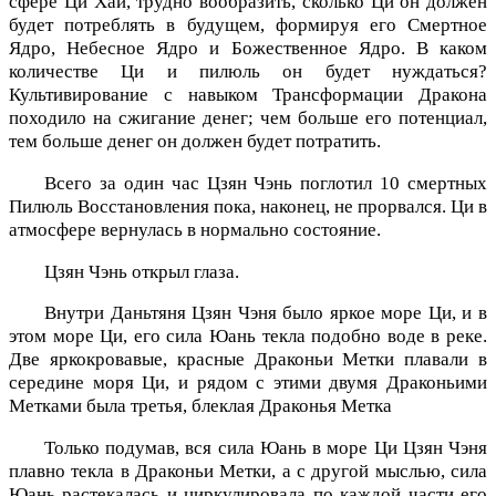
сфере Ци Хай, трудно вообразить, сколько Ци он должен
будет потреблять в будущем, формируя его Смертное
Ядро, Небесное Ядро и Божественное Ядро. В каком
количестве Ци и пилюль он будет нуждаться?
Культивирование с навыком Трансформации Дракона
походило на сжигание денег; чем больше его потенциал,
тем больше денег он должен будет потратить.
Всего за один час Цзян Чэнь поглотил 10 смертных
Пилюль Восстановления пока, наконец, не прорвался. Ци в
атмосфере вернулась в нормально состояние.
Цзян Чэнь открыл глаза.
Внутри Даньтяня Цзян Чэня было яркое море Ци, и в
этом море Ци, его сила Юань текла подобно воде в реке.
Две яркокровавые, красные Драконьи Метки плавали в
середине моря Ци, и рядом с этими двумя Драконьими
Метками была третья, блеклая Драконья Метка
Только подумав, вся сила Юань в море Ци Цзян Чэня
плавно текла в Драконьи Метки, а с другой мыслью, сила
Юань растекалась и циркулировала по каждой части его