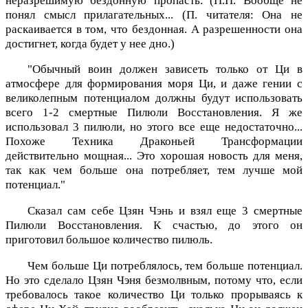
неразрешимую бездонную пропасть. (П.П. Вообще не
понял смысл прилагательных... (П. читателя: Она не
раскаивается в том, что бездонная. А разрешенности она
достигнет, когда будет у нее дно.)
"Обычный воин должен зависеть только от Ци в
атмосфере для формирования моря Ци, и даже гении с
великолепным потенциалом должны будут использовать
всего 1-2 смертные Пилюли Восстановления. Я же
использовал 3 пилюли, но этого все еще недостаточно...
Похоже Техника Драконьей Трансформации
действительно мощная... Это хорошая новость для меня,
так как чем больше она потребляет, тем лучше мой
потенциал."
Сказал сам себе Цзян Чэнь и взял еще 3 смертные
Пилюли Восстановления. К счастью, до этого он
приготовил большое количество пилюль.
Чем больше Ци потреблялось, тем больше потенциал.
Но это сделало Цзян Чэня безмолвным, потому что, если
требовалось такое количество Ци только прорываясь к