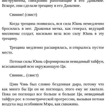
инструменты, синхронно работающие в его Даньтяне.
Вскоре, они сделали трещину в его Даньтяне.
Свииии! (свист)
Когда трещина появилась, вся сила Юань немедленно
бросилась в нее. Драконья метка, как генерал, ведущий
миллионы солдат, насильно вела всю силу Юань в эту
трещину.
Трещина медленно расширялась, и открылось пустое
место.
Потоки силы Юань сформировали невидимый тайфун,
всасывающий всю окружающую Ци.
Свииии... (свист)
Цзян Чэнь был словно бездонная дыра, потому что
как много бы Ци он не поглощал, этого ему не хватало.
Пока он поглощал все больше и больше Ци, невидимый
тайфун рос в геометрической прогрессии, вызывая потоки
воздуха над особняком Мэра, как скважина.