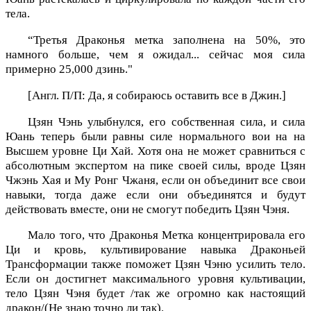
тела.
“Третья Драконья метка заполнена на 50%, это
намного больше, чем я ожидал... сейчас моя сила
примерно 25,000 дзинь."
[Англ. П/П: Да, я собираюсь оставить все в Джин.]
Цзян Чэнь улыбнулся, его собственная сила, и сила
Юань теперь были равны силе нормального вои
на на
Высшем уровне Ци Хай. Хотя она не может сравниться с
абсолютным экспертом на пике своей силы, вроде Цзян
Чжэнь Хая и Му Ронг Чжаня, если он объединит все свои
навыки, тогда даже если они объединятся и будут
действовать вместе, они не смогут победить Цзян Чэня.
Мало того, что Драконья Метка концентрировала его
Ци и кровь, культивирование навыка Драконьей
Трансформации также поможет Цзян Чэню усилить тело.
Если он достигнет максимального уровня культивации,
тело Цзян Чэня будет /так же огромно как настоящий
дракон/(Не знаю точно ли так).