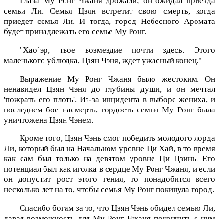
Глаза Му Ронг Чжаня дрожали; он ожидал приезда
семьи Ли. Семья Цзян встретит свою смерть, когда
приедет семья Ли. И тогда, город Небесного Аромата
будет принадлежать его семье Му Ронг.
"Хао`эр, твое возмездие почти здесь. Этого
маленького ублюдка, Цзян Чэня, ждет ужасный конец."
Выражение Му Ронг Чжаня было жестоким. Он
ненавидел Цзян Чэня до глубины души, и он мечтал
'пожрать его плоть'. Из-за инцидента в выборе жениха, и
последнем бое насмерть, гордость семьи Му Ронг была
уничтожена Цзян Чэнем.
Кроме того, Цзян Чэнь смог победить молодого лорда
Ли, который был на Начальном уровне Ци Хай, в то время
как сам был только на девятом уровне Ци Цзинь. Его
потенциал был как иголка в сердце Му Ронг Чжаня, и если
он допустит рост этого гения, то понадобится всего
несколько лет на то, чтобы семья Му Ронг покинула город.
Спасибо богам за то, что Цзян Чэнь обидел семью Ли,
давая возможность для Му Ронг Чжаня покончить с ним