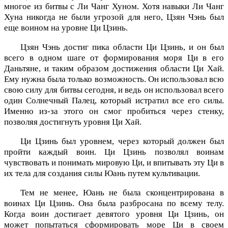
многое из битвы с Ли Чанг Хуном. Хотя навыки Ли Чанг
Хуна никогда не были угрозой для него, Цзян Чэнь был
еще воином на уровне Ци Цзинь.
Цзян Чэнь достиг пика области Ци Цзинь, и он был
всего в одном шаге от формирования моря Ци в его
Даньтяне, и таким образом достижения области Ци Хай.
Ему нужна была только возможность. Он использовал всю
свою силу для битвы сегодня, и ведь он использовал всего
один Солнечный Палец, который истратил все его силы.
Именно из-за этого он смог пробиться через стенку,
позволяя достигнуть уровня Ци Хай.
Ци Цзинь был уровнем, через который должен был
пройти каждый воин. Ци Цзинь позволял воинам
чувствовать и понимать мировую Ци, и впитывать эту Ци в
их тела для создания силы Юань путем культивации.
Тем не менее, Юань не была сконцентрирована в
воинах Ци Цзинь. Она была разбросана по всему телу.
Когда воин достигает девятого уровня Ци Цзинь, он
может попытаться сформировать море Ци в своем