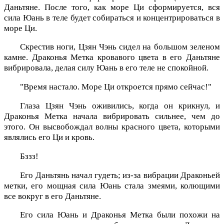
Даньтяне. После того, как море Ци сформируется, вся
сила Юань в теле будет собираться и концентрироваться в
море Ци.
Скрестив ноги, Цзян Чэнь сидел на большом зеленом
камне. Драконья Метка кровавого цвета в его Даньтяне
вибрировала, делая силу Юань в его теле не спокойной.
"Время настало. Море Ци откроется прямо сейчас!"
Глаза Цзян Чэнь оживились, когда он крикнул, и
Драконья Метка начала вибрировать сильнее, чем до
этого. Он высвобождал волны красного цвета, которыми
являлись его Ци и кровь.
Бззз!
Его Даньтянь начал гудеть; из-за вибрации Драконьей
метки, его мощная сила Юань стала змеями, колющими
все вокруг в его Даньтяне.
Его сила Юань и Драконья Метка были похожи на