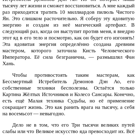
тысячу лет жизни и сможет восстановиться. А мне каждый
раз приходится тратить 10 миллиардов пилюль Чистого
Ян. Это слишком расточительно. Я соберу эту ядовитую
энергию и создам из неё магический артефакт. В
следующий раз, когда он выступит против меня, я внедрю
этот яд в его тело и посмотрю, как он будет его изгонять!
Эта ядовитая энергия определённо создана древним
мастером, которого заточила Кисть Человеческого
Императора. Её сила безгранична, — размышлял Фан
Хань.
Чтобы противостоять таким мастерам, как
Бессмертный Истребитель Демонов Дэн Ао, его
собственные техники бесполезны. Остаётся только
Картина Жёлтых Источников и Колесо Сансары. Конечно,
есть ещё Малая техника Судьбы, но её применение
сокращает жизнь. Это как ранить врага на тысячу, а себя
на восемьсот — невыгодно.
Дело не в том, что его Три тысячи великих путей
слабы или что Великое искусство яда превосходит их. Всё