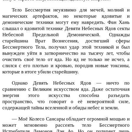
Тело Бессмертия неуязвимо для мечей, молний и
магических артефактов, но некоторые ядовитые и
демонические техники могут ему навредить. Фан Хань
слышал о ядовитой технике Девяти Небесных Ядов секты
Небесной Предельной Демонической. Однажды
старейшина Врат Вознесения, достигший сферы
Бессмертного Тела, получил удар этой техникой и был
вынужден уйти в затворничество на тысячу лет, чтобы
очистить своё тело от яда. Но яд не только не исчез, а
слился с его плотью и кровью, породив новые токсины,
которые в итоге убили старейшину.
Однако Девять Небесных Ядов — ничто по
сравнению с Великим искусством яда. Даже остаточная
энергия этого искусства способна разъедать
пространство, что говорит о её невероятной силе,
содержащей тайны вселенной и обиды небес и земли.
— Моё Колесо Сансары обладает огромной мощью и
может мгновенно рассеять тело Бессмертного
Истребителя Демонов Дэн Ао. Но он потеряет лишь