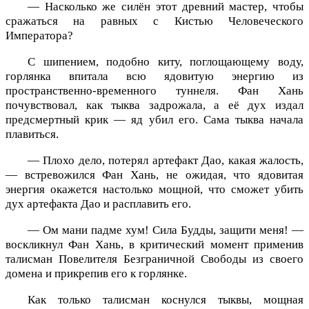
— Насколько же силён этот древний мастер, чтобы
сражаться на равных с Кистью Человеческого
Императора?
С шипением, подобно киту, поглощающему воду,
горлянка впитала всю ядовитую энергию из
пространственно-временного туннеля. Фан Хань
почувствовал, как тыква задрожала, а её дух издал
предсмертный крик — яд убил его. Сама тыква начала
плавиться.
— Плохо дело, потерял артефакт Дао, какая жалость,
— встревожился Фан Хань, не ожидая, что ядовитая
энергия окажется настолько мощной, что сможет убить
дух артефакта Дао и расплавить его.
— Ом мани падме хум! Сила Будды, защити меня! —
воскликнул Фан Хань, в критический момент применив
талисман Повелителя Безграничной Свободы из своего
домена и прикрепив его к горлянке.
Как только талисман коснулся тыквы, мощная