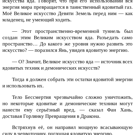
искусства яда. Говорят, что при его использовании вся
энергия мира превращается в таинственный ядовитый газ.
Моё Великое искусство Девяти Земель перед ним — как
младенец, не умеющий ходить.
— Этот пространственно-временной туннель был
создан этим Великим искусством яда. Разъедать само
пространство… До какого же уровня нужно развить это
искусство? — поразился Янь, увидев ядовитую энергию.
— О? Значит, Великое искусство яда — источник всех
ядовитых техник и демонических искусств?
Тогда я должен собрать эти остатки ядовитой энергии
и использовать их.
Тело Бессмертия чрезвычайно сложно уничтожить,
но некоторые ядовитые и демонические техники могут
нанести ему серьёзный вред, — сказал Фан Хань,
доставая Горлянку Превращения в Дракона.
Встряхнув её, он направил мощную всасывающую
силу в червоточину, поглощая ядовитую энергию.