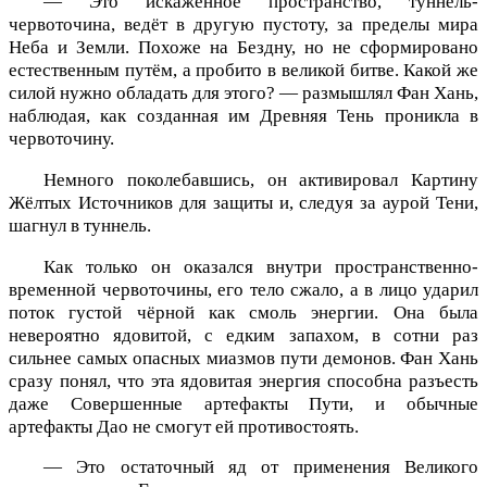
— Это искажённое пространство, туннель-
червоточина, ведёт в другую пустоту, за пределы мира
Неба и Земли. Похоже на Бездну, но не сформировано
естественным путём, а пробито в великой битве. Какой же
силой нужно обладать для этого? — размышлял Фан Хань,
наблюдая, как созданная им Древняя Тень проникла в
червоточину.
Немного поколебавшись, он активировал Картину
Жёлтых Источников для защиты и, следуя за аурой Тени,
шагнул в туннель.
Как только он оказался внутри пространственно-
временной червоточины, его тело сжало, а в лицо ударил
поток густой чёрной как смоль энергии. Она была
невероятно ядовитой, с едким запахом, в сотни раз
сильнее самых опасных миазмов пути демонов. Фан Хань
сразу понял, что эта ядовитая энергия способна разъесть
даже Совершенные артефакты Пути, и обычные
артефакты Дао не смогут ей противостоять.
— Это остаточный яд от применения Великого