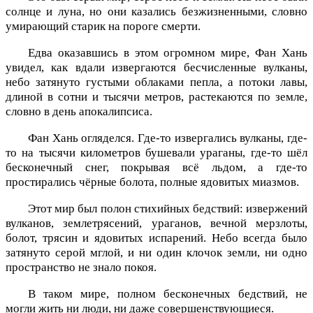
солнце и луна, но они казались безжизненными, словно
умирающий старик на пороге смерти.
Едва оказавшись в этом огромном мире, Фан Хань
увидел, как вдали извергаются бесчисленные вулканы,
небо затянуто густыми облаками пепла, а потоки лавы,
длиной в сотни и тысячи метров, растекаются по земле,
словно в день апокалипсиса.
Фан Хань огляделся. Где-то извергались вулканы, где-
то на тысячи километров бушевали ураганы, где-то шёл
бесконечный снег, покрывая всё льдом, а где-то
простирались чёрные болота, полные ядовитых миазмов.
Этот мир был полон стихийных бедствий: извержений
вулканов, землетрясений, ураганов, вечной мерзлоты,
болот, трясин и ядовитых испарений. Небо всегда было
затянуто серой мглой, и ни один клочок земли, ни одно
пространство не знало покоя.
В таком мире, полном бесконечных бедствий, не
могли жить ни люди, ни даже совершенствующиеся.