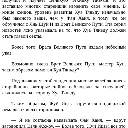
получил и изучает Великую Технику Инь-Ян, и это
заставило многих старейшин изменить свое мнение. В
конце концов, уровень развития Хуа Тяньду изначально
был намного выше, чем у Фан Ханя, к тому же он
обручился с Янь Шуй И из Врат Великого Пути. Эта серия
новостей ясно указывала на то, что Хуа Тяньду должен
стать главой секты.
Более того, Врата Великого Пути издали небесный
указ.
Возможно, глава Врат Великого Пути, мастер Хун,
таким образом помогал Хуа Тяньду?
Под влиянием этой тенденции многие колеблющиеся
старейшины, которые тайно наблюдали за ситуацией,
склонились на сторону Хуа Тяньду.
Таким образом, Жуй Ицзы заручился поддержкой
немалого числа сторонников.
— Я не согласна наказывать Фан Ханя, — вдруг
заговорила Цзян Жожоу, — Более того, Жуй Ицзы, все это