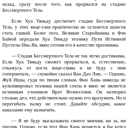
назад, сразу после того, как прорвался на стадию
Бессмертного Тела.
Если Хуа Тяньду достигнет стадии Бессмертного
Тела, у этих вице-глав практически не останется шансов
стать главой. Более того, Великие Старейшины и Фэн
Байюй передали Хуа Тяньду технику Пути Истинной
Пустоты Инь-Ян, явно готовя его в качестве преемника.
— Стадия Бессмертного Тела не так легко достижима.
Если Хуа Тяньду сможет прорваться, я, естественно,
откажусь от поста вице-главы и не буду с ним
соперничать, — спокойно сказал Ван Дао Лин, — Однако,
Жуй Ицзы, судя по твоим словам, Фан Хань никогда не
культивировал техники нашей секты и явно не является
истинным учеником Врат Вознесения. Он натворил
столько дел, что действительно нужно его вразумить. Но и
перегибать палку не стоит. Давайте обсудим, какое
наказание ему назначить.
— Я не буду высказывать своего мнения, ни за, ни
против. Однако, если этот Фан Хань вернется, я бы хотел