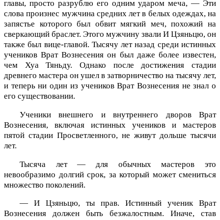
главы, просто разрублю его одним ударом меча, — Эти
слова произнес мужчина средних лет в белых одеждах, на
запястье которого был обвит мягкий меч, похожий на
сверкающий браслет. Этого мужчину звали И Цзяньцю, он
также был вице-главой. Тысячу лет назад среди истинных
учеников Врат Вознесения он был даже более известен,
чем Хуа Тяньду. Однако после достижения стадии
древнего мастера он ушел в затворничество на тысячу лет,
и теперь ни один из учеников Врат Вознесения не знал о
его существовании.
Ученики внешнего и внутреннего дворов Врат
Вознесения, включая истинных учеников и мастеров
пятой стадии Просветленного, не живут дольше тысячи
лет.
Тысяча лет — для обычных мастеров это
невообразимо долгий срок, за который может смениться
множество поколений.
— И Цзяньцю, ты прав. Истинный ученик Врат
Вознесения должен быть безжалостным. Иначе, став