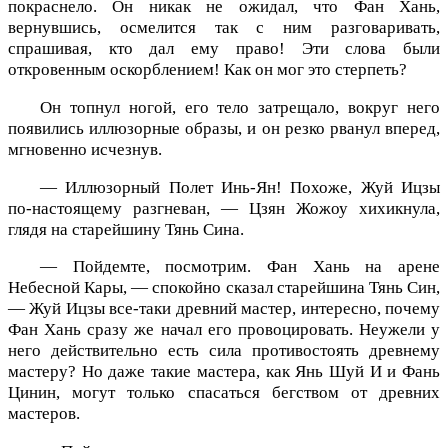
покраснело. Он никак не ожидал, что Фан Хань,
вернувшись, осмелится так с ним разговаривать,
спрашивая, кто дал ему право! Эти слова были
откровенным оскорблением! Как он мог это стерпеть?
Он топнул ногой, его тело затрещало, вокруг него
появились иллюзорные образы, и он резко рванул вперед,
мгновенно исчезнув.
— Иллюзорный Полет Инь-Ян! Похоже, Жуй Ицзы
по-настоящему разгневан, — Цзян Жожоу хихикнула,
глядя на старейшину Тянь Сина.
— Пойдемте, посмотрим. Фан Хань на арене
Небесной Кары, — спокойно сказал старейшина Тянь Син,
— Жуй Ицзы все-таки древний мастер, интересно, почему
Фан Хань сразу же начал его провоцировать. Неужели у
него действительно есть сила противостоять древнему
мастеру? Но даже такие мастера, как Янь Шуй И и Фань
Цинин, могут только спасаться бегством от древних
мастеров.