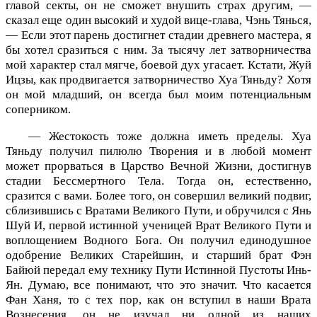
главой секты, он не сможет внушить страх другим, —
сказал еще один высокий и худой вице-глава, Чэнь Тянься,
— Если этот парень достигнет стадии древнего мастера, я
бы хотел сразиться с ним. За тысячу лет затворничества
мой характер стал мягче, боевой дух угасает. Кстати, Жуй
Ицзы, как продвигается затворничество Хуа Тяньду? Хотя
он мой младший, он всегда был моим потенциальным
соперником.
— Жестокость тоже должна иметь пределы. Хуа
Тяньду получил пилюлю Творения и в любой момент
может прорваться в Царство Вечной Жизни, достигнув
стадии Бессмертного Тела. Тогда он, естественно,
сразится с вами. Более того, он совершил великий подвиг,
сблизившись с Вратами Великого Пути, и обручился с Янь
Шуй И, первой истинной ученицей Врат Великого Пути и
воплощением Водного Бога. Он получил единодушное
одобрение Великих Старейшин, и старший брат Фэн
Байюй передал ему технику Пути Истинной Пустоты Инь-
Ян. Думаю, все понимают, что это значит. Что касается
Фан Ханя, то с тех пор, как он вступил в наши Врата
Вознесения, он не изучал ни одной из наших