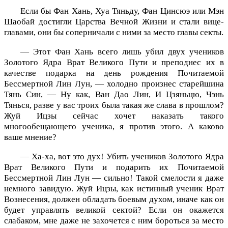
Если бы Фан Хань, Хуа Тяньду, Фан Цинсюэ или Мэн
Шаобай достигли Царства Вечной Жизни и стали вице-
главами, они бы соперничали с ними за место главы секты.
— Этот Фан Хань всего лишь убил двух учеников
Золотого Ядра Врат Великого Пути и преподнес их в
качестве подарка на день рождения Почитаемой
Бессмертной Лин Лун, — холодно произнес старейшина
Тянь Син, — Ну как, Ван Дао Лин, И Цзяньцю, Чэнь
Тянься, разве у вас троих была такая же слава в прошлом?
Жуй Ицзы сейчас хочет наказать такого
многообещающего ученика, я против этого. А каково
ваше мнение?
— Ха-ха, вот это дух! Убить учеников Золотого Ядра
Врат Великого Пути и подарить их Почитаемой
Бессмертной Лин Лун — сильно! Такой смелости я даже
немного завидую. Жуй Ицзы, как истинный ученик Врат
Вознесения, должен обладать боевым духом, иначе как он
будет управлять великой сектой? Если он окажется
слабаком, мне даже не захочется с ним бороться за место