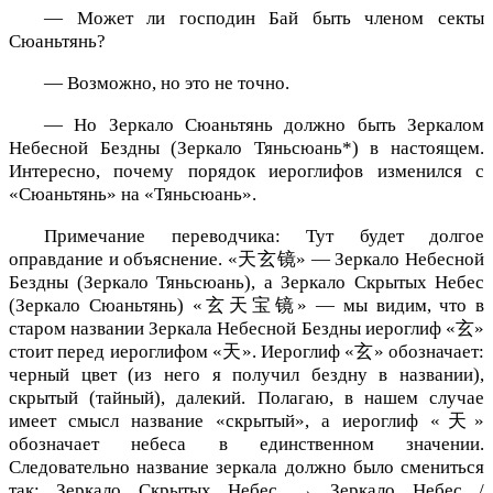
— Может ли господин Бай быть членом секты
Сюаньтянь?
— Возможно, но это не точно.
— Но Зеркало Сюаньтянь должно быть Зеркалом
Небесной Бездны (Зеркало Тяньсюань*) в настоящем.
Интересно, почему порядок иероглифов изменился с
«Сюаньтянь» на «Тяньсюань».
Примечание переводчика: Тут будет долгое
оправдание и объяснение. «天玄镜» — Зеркало Небесной
Бездны (Зеркало Тяньсюань), а Зеркало Скрытых Небес
(Зеркало Сюаньтянь) «玄天宝镜» — мы видим, что в
старом названии Зеркала Небесной Бездны иероглиф «玄»
стоит перед иероглифом «天». Иероглиф «玄» обозначает:
черный цвет (из него я получил бездну в названии),
скрытый (тайный), далекий. Полагаю, в нашем случае
имеет смысл название «скрытый», а иероглиф «天»
обозначает небеса в единственном значении.
Следовательно название зеркала должно было смениться
так: Зеркало Скрытых Небес → Зеркало Небес /