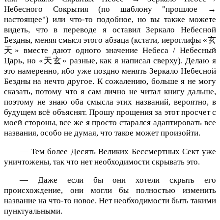
Небесного Сокрытия (по шаблону "прошлое →
настоящее") или что-то подобное, но вы также можете
видеть, что в переводе я оставил Зеркало Небесной
Бездны, меняя смысл этого абзаца (кстати, иероглифы «玄
天» вместе дают одного значение Небеса / Небесный
Царь, но «天玄» разные, как я написал сверху). Делаю я
это намеренно, ибо уже поздно менять Зеркало Небесной
Бездны на нечто другое. К сожалению, больше я не могу
сказать, потому что я сам лично не читал книгу дальше,
поэтому не знаю оба смысла этих названий, вероятно, в
будущем всё объяснят. Прошу прощения за этот просчет с
моей стороны, все же я просто старался адаптировать все
названия, особо не думая, что такое может произойти.
— Тем более Десять Великих Бессмертных Сект уже
уничтожены, так что нет необходимости скрывать это.
— Даже если бы они хотели скрыть его
происхождение, они могли бы полностью изменить
название на что-то новое. Нет необходимости быть такими
пунктуальными.