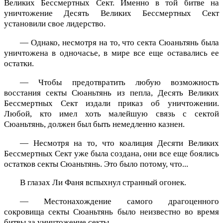
Великих Бессмертных Сект. Именно в той битве на
уничтожение Десять Великих Бессмертных Сект
установили свое лидерство.
— Однако, несмотря на то, что секта Сюаньтянь была
уничтожена в одночасье, в мире все еще оставались ее
остатки.
— Чтобы предотвратить любую возможность
восстания секты Сюаньтянь из пепла, Десять Великих
Бессмертных Сект издали приказ об уничтожении.
Любой, кто имел хоть малейшую связь с сектой
Сюаньтянь, должен был быть немедленно казнен.
— Несмотря на то, что коалиция Десяти Великих
Бессмертных Сект уже была создана, они все еще боялись
остатков секты Сюаньтянь. Это было потому, что...
В глазах Ли Фаня вспыхнул странный огонек.
— Местонахождение самого драгоценного
сокровища секты Сюаньтянь было неизвестно во время
битвы за уничтожение секты.