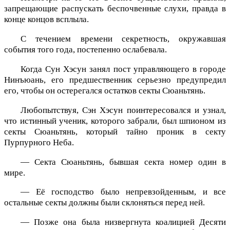
запрещающие распускать беспочвенные слухи, правда в
конце концов всплыла.
С течением времени секретность, окружавшая
события того года, постепенно ослабевала.
Когда Сун Хэсун занял пост управляющего в городе
Нинъюань, его предшественник серьезно предупредил
его, чтобы он остерегался остатков секты Сюаньтянь.
Любопытствуя, Сэн Хэсун поинтересовался и узнал,
что истинный ученик, которого забрали, был шпионом из
секты Сюаньтянь, который тайно проник в секту
Пурпурного Неба.
— Секта Сюаньтянь, бывшая секта номер один в
мире.
— Её господство было непревзойденным, и все
остальные секты должны были склоняться перед ней.
— Позже она была низвергнута коалицией Десяти