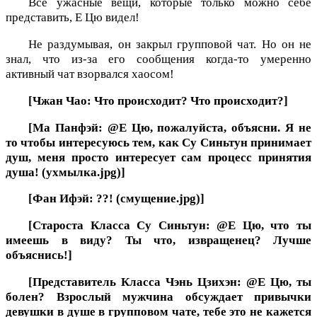
Все ужасные вещи, которые только можно себе
представить, Е Цю видел!
Не раздумывая, он закрыл групповой чат. Но он не
знал, что из-за его сообщения когда-то умеренно
активный чат взорвался хаосом!
[Чжан Чао: Что происходит? Что происходит?]
[Ма Панфэй: @Е Цю, пожалуйста, объясни. Я не
то чтобы интересуюсь тем, как Су Синьтун принимает
душ, меня просто интересует сам процесс принятия
душа! (ухмылка.jpg)]
[Фан Ифэй: ??! (смущение.jpg)]
[Староста Класса Су Синьтун: @Е Цю, что ты
имеешь в виду? Ты что, извращенец? Лучше
объяснись!]
[Представитель Класса Чэнь Цзихэн: @Е Цю, ты
болен? Взрослый мужчина обсуждает привычки
девушки в душе в групповом чате, тебе это не кажется